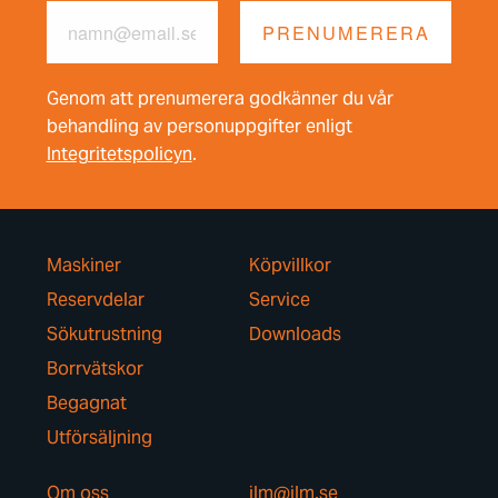
Genom att prenumerera godkänner du vår
behandling av personuppgifter enligt
Integritetspolicyn
.
Maskiner
Köpvillkor
Reservdelar
Service
Sökutrustning
Downloads
Borrvätskor
Begagnat
Utförsäljning
Om oss
jlm@jlm.se