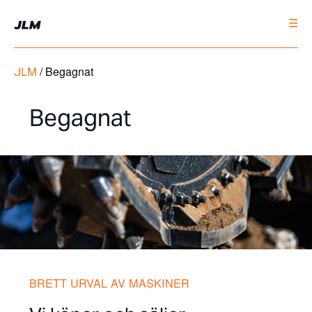
☰
/
Begagnat
JLM
Begagnat
BRETT URVAL AV MASKINER