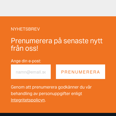
NYHETSBREV
Prenumerera på senaste nytt
från oss!
Ange din e-post:
Genom att prenumerera godkänner du vår
behandling av personuppgifter enligt
Integritetspolicyn
.