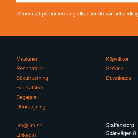
Genom att prenumerera godkänner du vår behandling 
Maskiner
Köpvillkor
Reservdelar
Service
Sökutrustning
Downloads
Borrvätskor
Begagnat
Utförsäljning
Staffanstorp
jlm@jlm.se
Spånvägen 8
LinkedIn