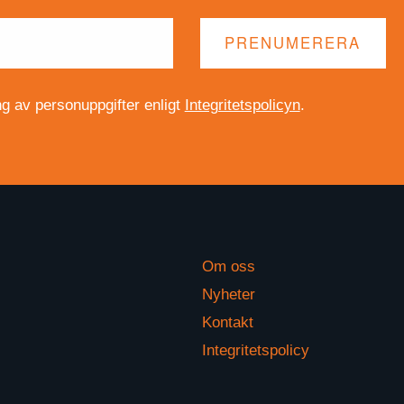
 av personuppgifter enligt
Integritetspolicyn
.
Om oss
Nyheter
s
Kontakt
Integritetspolicy