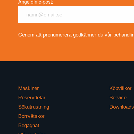
Ange din e-post:
Genom att prenumerera godkänner du vår behandling
Maskiner
Köpvillkor
Reservdelar
Service
Sökutrustning
Download
Borrvätskor
Begagnat