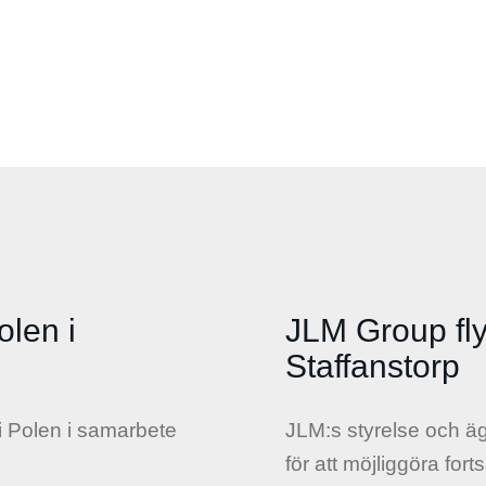
olen i
JLM Group flyt
Staffanstorp
i Polen i samarbete
JLM:s styrelse och äg
för att möjliggöra for