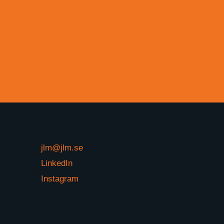
jlm@jlm.se
LinkedIn
Instagram