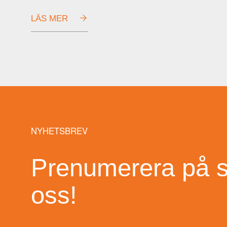
LÄS MER
NYHETSBREV
Prenumerera på s
oss!