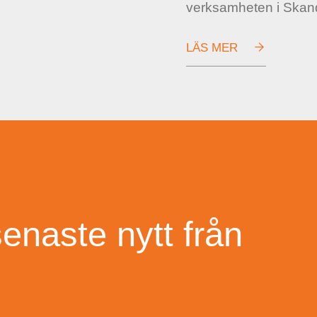
verksamheten i Skan
LÄS MER
enaste nytt från