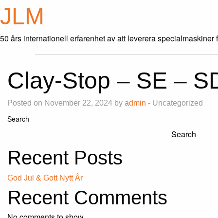
JLM
50 års internationell erfarenhet av att leverera specialmaskiner 
Clay-Stop – SE – S
Posted on November 22, 2024 by
admin
- Uncategorized
Search
Search
Recent Posts
God Jul & Gott Nytt År
Recent Comments
No comments to show.