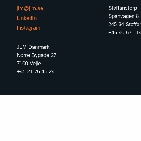
Staffanstorp
jlm@jlm.se
Spånvägen 8
LinkedIn
245 34 Staffa
Instagram
+46 40 671 1
JLM Danmark
Norre Bygade 27
7100 Vejle
+45 21 76 45 24